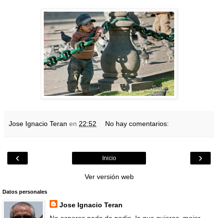
Jose Ignacio Teran
en
22:52
No hay comentarios:
‹
›
Inicio
Ver versión web
Datos personales
Jose Ignacio Teran
No esperes nada de nadie, lo que quieras, mejor