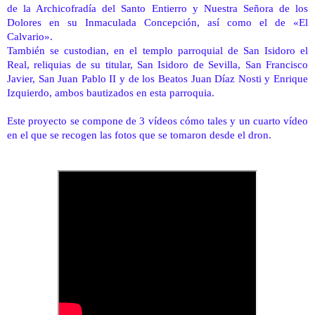
de la Archicofradía del Santo Entierro y Nuestra Señora de los
Dolores en su Inmaculada Concepción, así como el de «El
Calvario».
También se custodian, en el templo parroquial de San Isidoro el
Real, reliquias de su titular, San Isidoro de Sevilla, San Francisco
Javier, San Juan Pablo II y de los Beatos Juan Díaz Nosti y Enrique
Izquierdo, ambos bautizados en esta parroquia.
Este proyecto se compone de 3 vídeos cómo tales y un cuarto vídeo
en el que se recogen las fotos que se tomaron desde el dron.