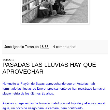
Jose Ignacio Teran
en
18:35
4 comentarios:
1/29/2013
PASADAS LAS LLUVIAS HAY QUE
APROVECHAR
He vuelto a
l P
layón de Bayas
aprovechando q
ue en Asturias hah
terminado las lluvias de E
nero, precisamente
se han registrado
l
a mayor
pluviometría de los últimos
25 años.
Algunas
imá
genes las he tomado metido con el trípode y el equipo en el
agua, un poco de riesgo para
la cámara, pero controlado
.