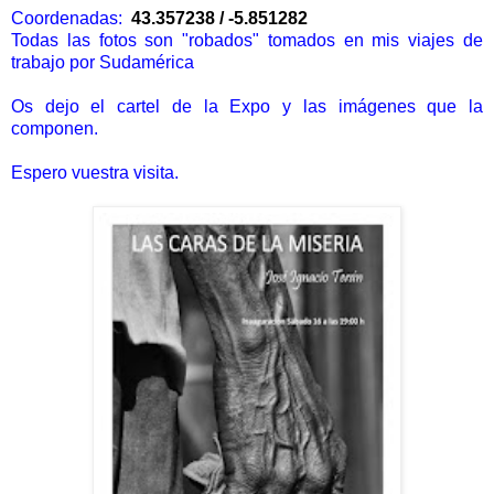
Coordenadas:
43.357238 / -5.851282
Todas las fotos son "robados" tomados en mis viajes de
trabajo por Sudamérica
Os dejo el cartel de la Expo y las imágenes que la
componen.
Espero vuestra visita.