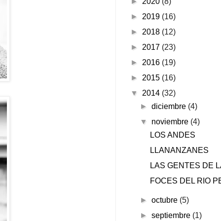
►
2020
(8)
►
2019
(16)
►
2018
(12)
►
2017
(23)
►
2016
(19)
►
2015
(16)
▼
2014
(32)
►
diciembre
(4)
▼
noviembre
(4)
LOS ANDES
LLANANZANES
LAS GENTES DE L
FOCES DEL RIO 
►
octubre
(5)
►
septiembre
(1)