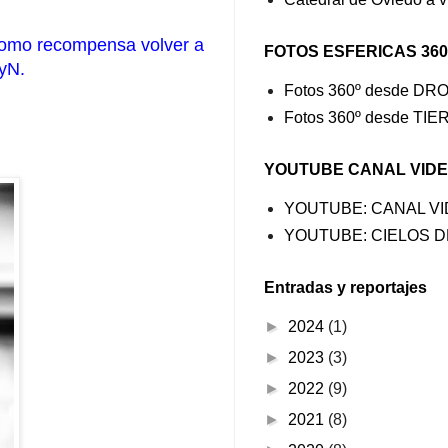
o como recompensa volver a
FOTOS ESFERICAS 360
ByN.
Fotos 360º desde DR
Fotos 360º desde TI
YOUTUBE CANAL VID
YOUTUBE: CANAL V
YOUTUBE: CIELOS D
Entradas y reportajes
►
2024
(1)
►
2023
(3)
►
2022
(9)
►
2021
(8)