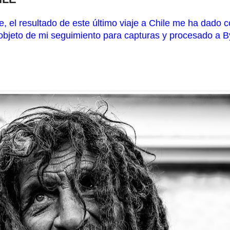
lle, el resultado de este último viaje a Chile me ha dad
objeto de mi seguimiento para capturas y procesado a 