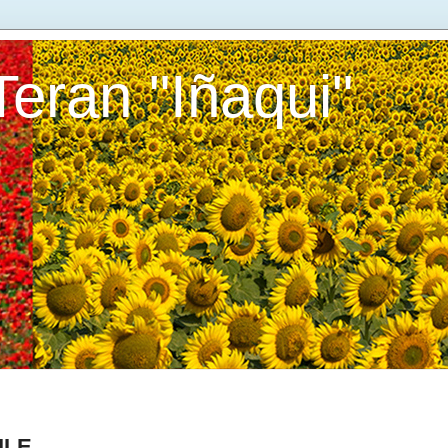
Teran "Iñaqui"
ILE