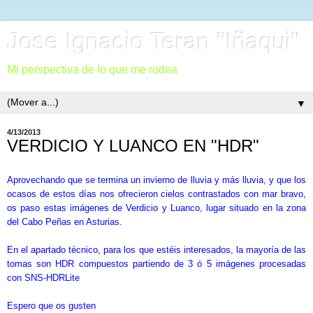
Jose Ignacio Teran "Iñaqui"
Mi perspectiva de lo que me rodea
▼
4/13/2013
VERDICIO Y LUANCO EN "HDR"
Aprovechando que se
termi
na un invierno de lluvia y más lluvia,
y que los
ocasos
de estos días nos
ofrec
ieron
cielos contrastados con mar
bravo,
os paso estas imágenes de Verdi
cio y Luanco, lugar situado en la zona
de
l Cabo Pe
ñas en Asturias.
En
el apartado técnico, para los que estéis in
teresados,
la may
or
ía de las
tomas son HDR compuestos
partiendo de 3 ó 5 imágenes procesadas
con SNS-
HDRLite
E
spero que os gusten