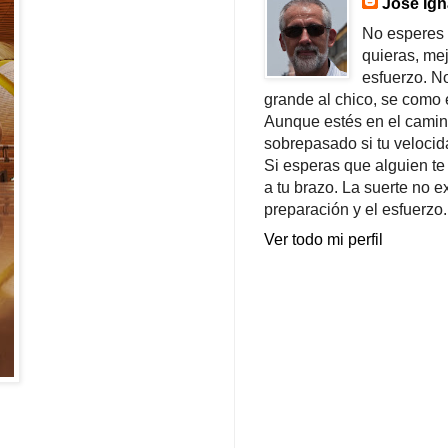
Jose Ign
No esperes 
quieras, me
esfuerzo. N
grande al chico, se como e
Aunque estés en el camin
sobrepasado si tu velocid
Si esperas que alguien te
a tu brazo. La suerte no ex
preparación y el esfuerzo.
Ver todo mi perfil