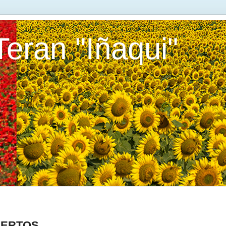
Teran "Iñaqui"
UERTOS