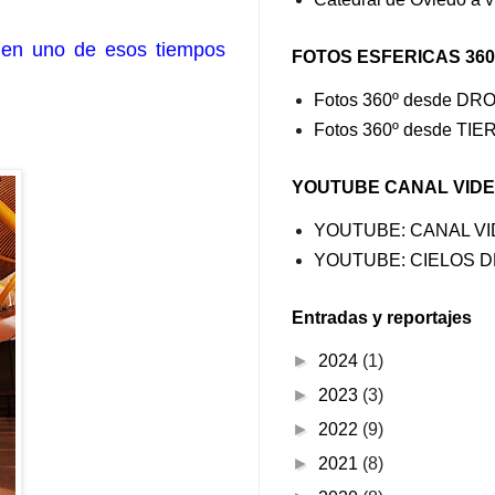
 en uno de esos tiempos
FOTOS ESFERICAS 360
Fotos 360º desde DR
Fotos 360º desde TI
YOUTUBE CANAL VID
YOUTUBE: CANAL V
YOUTUBE: CIELOS D
Entradas y reportajes
►
2024
(1)
►
2023
(3)
►
2022
(9)
►
2021
(8)