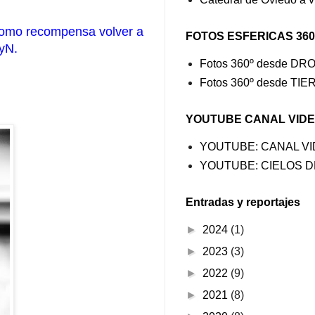
o como recompensa volver a
FOTOS ESFERICAS 360
ByN.
Fotos 360º desde DR
Fotos 360º desde TI
YOUTUBE CANAL VID
YOUTUBE: CANAL V
YOUTUBE: CIELOS D
Entradas y reportajes
►
2024
(1)
►
2023
(3)
►
2022
(9)
►
2021
(8)