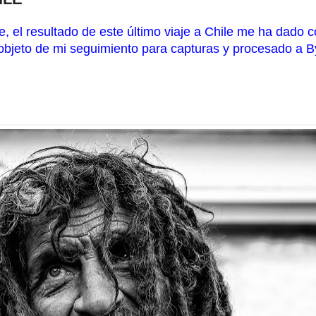
lle, el resultado de este último viaje a Chile me ha dad
objeto de mi seguimiento para capturas y procesado a 