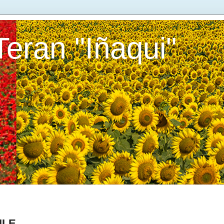
Teran "Iñaqui"
ILE